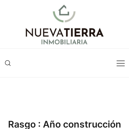
Inmobiliaria en Valencia
Nueva Tierra Inmobiliaria
Rasgo :
Año construcción