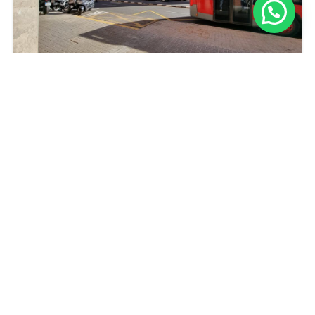
Piso con ascensor y terraza en La Raiosa Valencia
149.900€
2
hab
2
baños
100
m²
PISO
Powered by
Estatik