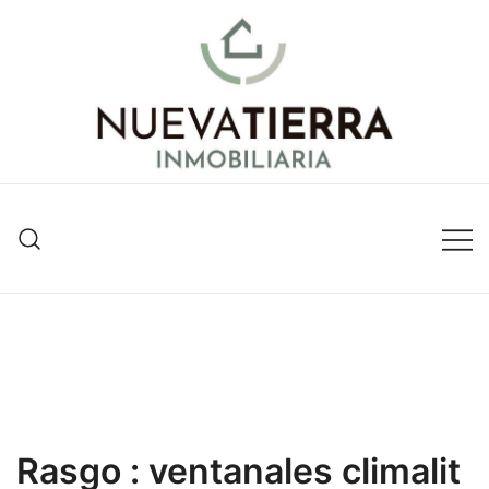
Inmobiliaria en Valencia
Nueva Tierra Inmobiliaria
Rasgo :
ventanales climalit