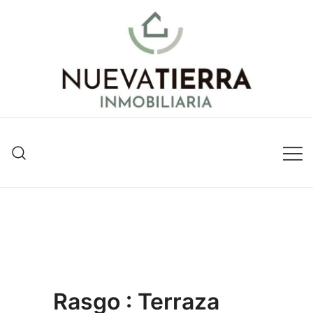
Inmobiliaria en Valencia
Nueva Tierra Inmobiliaria
Rasgo :
Terraza