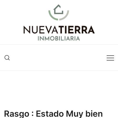
Inmobiliaria en Valencia
Nueva Tierra Inmobiliaria
Rasgo :
Estado Muy bien