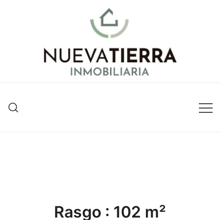
Inmobiliaria en Valencia
Nueva Tierra Inmobiliaria
Rasgo :
102 m²